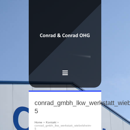
conrad_gmbh_lkw_werkstatt_wieb
5
Home
»
Kontakt
»
conrad_gmbh_lkw_werkstatt_wiebelsheim-
5