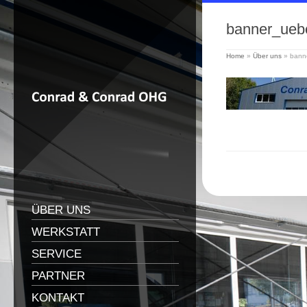
banner_ueb
Home
»
Über uns
»
bann
ÜBER UNS
WERKSTATT
SERVICE
PARTNER
KONTAKT