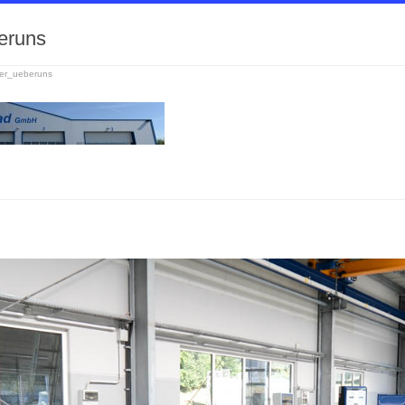
eruns
er_ueberuns